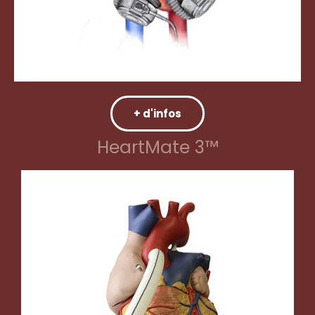
+ d'infos
HeartMate 3™